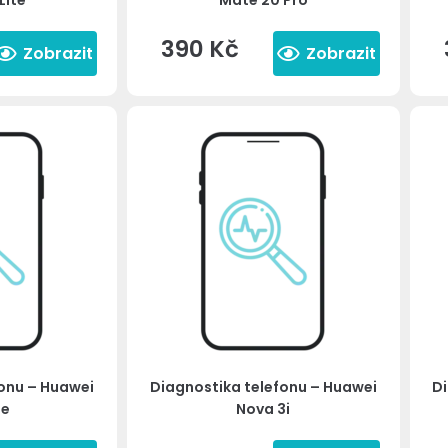
Lite
Mate 20 Pro
390
Kč
Zobrazit
Zobrazit
fonu – Huawei
Diagnostika telefonu – Huawei
Di
3e
Nova 3i