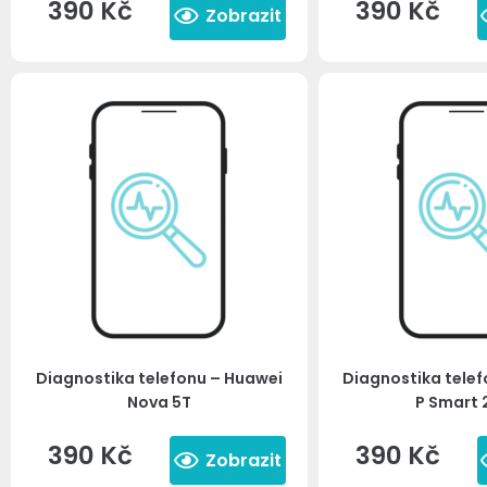
390
Kč
390
Kč
Zobrazit
Diagnostika telefonu – Huawei
Diagnostika tele
Nova 5T
P Smart 
390
Kč
390
Kč
Zobrazit