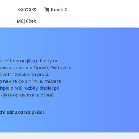
Kontakt
Košík
0
Můj účet
e mít doma již za tři dny od
awei servis v V Opavě, Ostravě a
ivotní záruku na práci.
 nevíte co s ním je, můžete
eje řeší rozbitý displej při
klými opravami telefonů.
ní záruka na práci