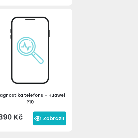
agnostika telefonu – Huawei
P10
390
Kč
Zobrazit