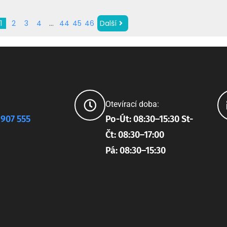
1
2
3
4
…
44
45
46
Další
Otevírací doba:
 907 555
Po-Út: 08:30–15:30 St-
Čt: 08:30–17:00
Pá: 08:30–15:30