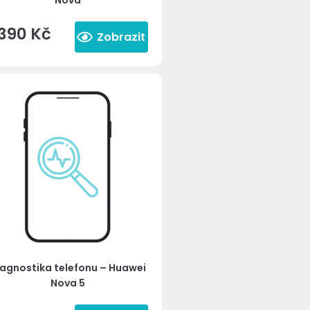
Nova
390
Kč
Zobrazit
agnostika telefonu – Huawei
Nova 5