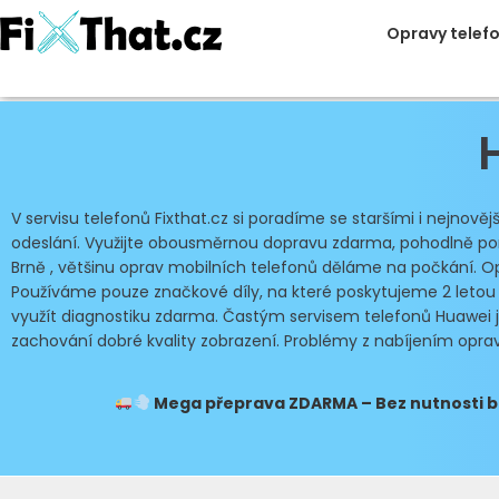
Opravy telef
V servisu telefonů Fixthat.cz si poradíme se staršími i nejnov
odeslání. Využijte obousměrnou dopravu zdarma, pohodlně pomo
Brně , většinu oprav mobilních telefonů děláme na počkání. Op
Používáme pouze značkové díly, na které poskytujeme 2 letou
využít diagnostiku zdarma. Častým servisem telefonů Huawei je 
zachování dobré kvality zobrazení. Problémy z nabíjením opr
Mega přeprava
ZDARMA – Bez nutnosti ba