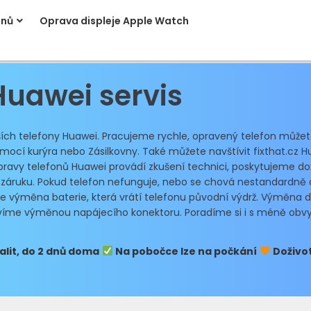
onů
Oprava displeje Apple Watch
Huawei servis
ějších telefony Huawei. Pracujeme rychle, opravený telefon můžet
cí kurýra nebo Zásilkovny. Také můžete navštívit fixthat.cz Hu
ravy telefonů Huawei provádí zkušení technici, poskytujeme dož
 záruku. Pokud telefon nefunguje, nebo se chová nestandardně a
výměna baterie, která vrátí telefonu původní výdrž. Výměna displ
avíme výměnou napájecího konektoru. Poradíme si i s méně obvy
lit, do 2 dnů doma
Na pobočce lze na počkání
Doživot