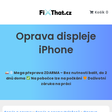
Košík
0
Oprava displeje
iPhone
Mega přeprava
ZDARMA – Bez nutnosti balit, do 2
dnů doma
Na pobočce lze na počkání
Doživotní
záruka na práci