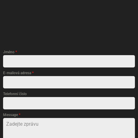
Jméno
*
E-mailová adresa
*
Telefonní číslo
Message
*