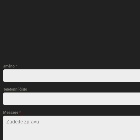
Jméno
*
Telefonní číslo
Message
*