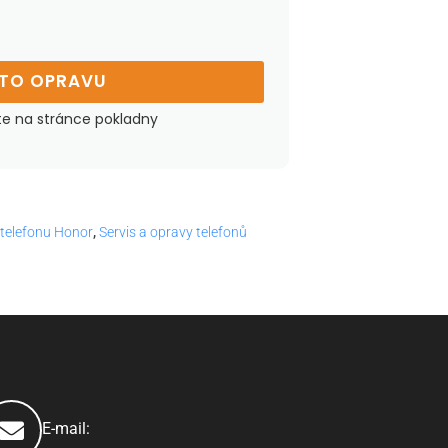
UTO OPRAVU
te na stránce pokladny
 telefonu Honor
,
Servis a opravy telefonů
E-mail: