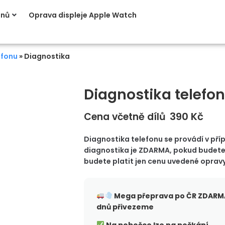
onů
Oprava displeje Apple Watch
efonu
»
Diagnostika
Diagnostika telefo
390
Kč
Cena včetně dílů
Diagnostika telefonu se provádí v příp
diagnostika je ZDARMA, pokud budete c
budete platit jen cenu uvedené opravy
Mega přeprava po ČR
ZDARMA
dnů přivezeme