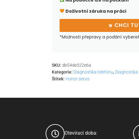
Na pobočce lze na počkání
Doživotní záruka na práci
CHCI T
*Možnosti přepravy a podání vybere
SKU:
db54de322e6a
Kategorie:
Diagnostika telefonu
,
Diagnostika
Štítek:
Honor servis
Otevírací doba: