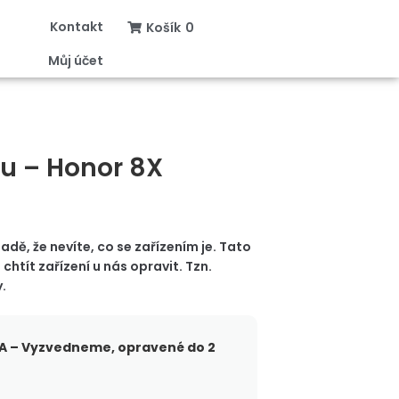
Kontakt
Košík
0
Můj účet
nu – Honor 8X
adě, že nevíte, co se zařízením je. Tato
htít zařízení u nás opravit. Tzn.
.
 – Vyzvedneme, opravené do 2