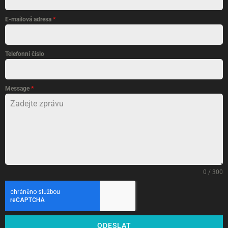
E-mailová adresa
*
Telefonní číslo
Message
*
0 / 300
ODESLAT