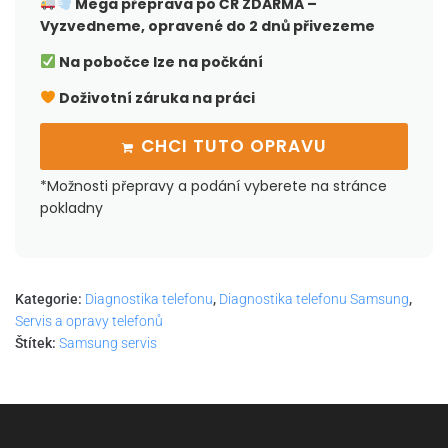
Mega přeprava po ČR
ZDARMA –
Vyzvedneme, opravené do 2 dnů přivezeme
Na pobočce lze na počkání
Doživotní záruka na práci
CHCI TUTO OPRAVU
*Možnosti přepravy a podání vyberete na stránce
pokladny
Kategorie:
Diagnostika telefonu
,
Diagnostika telefonu Samsung
,
Servis a opravy telefonů
Štítek:
Samsung servis