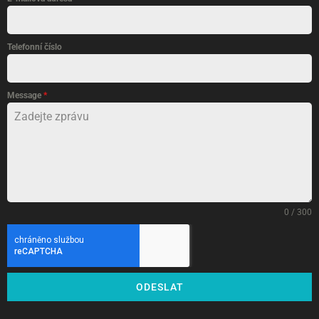
Telefonní číslo
Message
*
0 / 300
ODESLAT