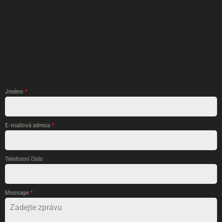
Jméno
*
E-mailová adresa
*
Telefonní číslo
Message
*