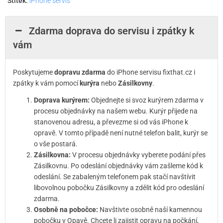
Štítek:
iPhone servis
Zdarma doprava do servisu i zpátky k
vám
Poskytujeme
dopravu zdarma
do iPhone servisu fixthat.cz i
zpátky k vám pomocí
kurýra
nebo
Zásilkovny
.
Doprava kurýrem:
Objednejte si svoz kurýrem zdarma v
procesu objednávky na našem webu. Kurýr přijede na
stanovenou adresu, a převezme si od vás iPhone k
opravě. V tomto případě není nutné telefon balit, kurýr se
o vše postará.
Zásilkovna:
V procesu objednávky vyberete podání přes
Zásilkovnu. Po odeslání objednávky vám zašleme kód k
odeslání. Se zabaleným telefonem pak stačí navštívit
libovolnou pobočku Zásilkovny a zdělit kód pro odeslání
zdarma.
Osobně na pobočce:
Navštivte osobně naší kamennou
pobočku v Opavě. Chcete li zajistit opravu na počkání,