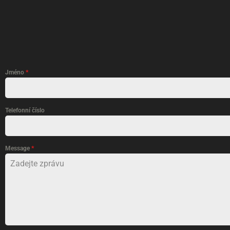
Jméno
*
Telefonní číslo
Message
*