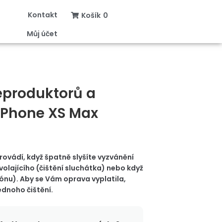
Kontakt
Košík
0
Můj účet
reproduktorů a
iPhone XS Max
rovádí, když špatně slyšíte vyzvánění
 volajícího (čištění sluchátka) nebo když
fónu). Aby se Vám oprava vyplatila,
ednoho čištění.