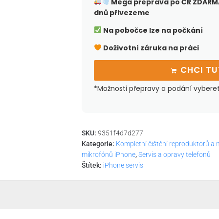
Mega přeprava po ČR
ZDARMA
dnů přivezeme
Na pobočce lze na počkání
Doživotní záruka na práci
CHCI T
*Možnosti přepravy a podání vybere
SKU:
9351f4d7d277
Kategorie:
Kompletní čištění reproduktorů a
mikrofónů iPhone
,
Servis a opravy telefonů
Štítek:
iPhone servis