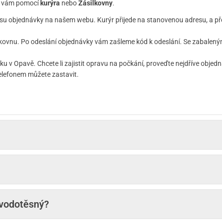
 k vám pomocí
kurýra
nebo
Zásilkovny
.
su objednávky na našem webu. Kurýr přijede na stanovenou adresu, a př
kovnu. Po odeslání objednávky vám zašleme kód k odeslání. Se zabaleným 
 v Opavě. Chcete li zajistit opravu na počkání, proveďte nejdříve objed
elefonem můžete zastavit.
 vodotěsný?