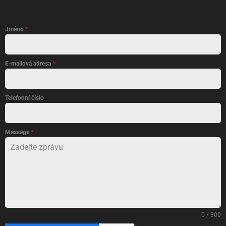
Jméno
*
E-mailová adresa
*
Telefonní číslo
Message
*
0 / 300