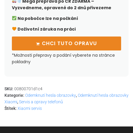
Mega přeprava po ČR
ZDARMA –
Vyzvedneme, opravené do 2 dnů přivezeme
Na pobočce lze na počkání
Doživotní záruka na práci
CHCI TUTO OPRAVU
*Možnosti přepravy a podání vyberete na stránce
pokladny
SKU:
00800701d1c4
Kategorie:
Odemknutí hesla obrazovky
,
Odemknutí hesla obrazovky
Xiaomi
,
Servis a opravy telefonů
Štítek:
Xiaomi servis