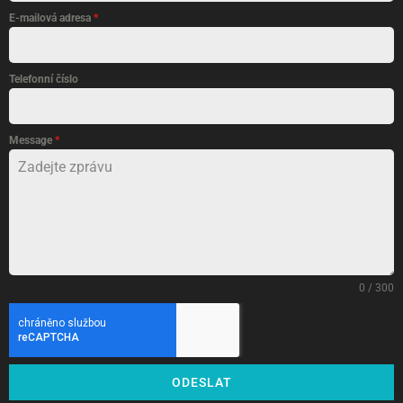
E-mailová adresa
*
Telefonní číslo
Message
*
0 / 300
ODESLAT