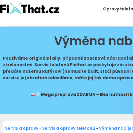
Opravy telef
Výměna nabí
Používáme originální díly, případně značkové náhradní d
zkušenostmi. Servis telefonů Fixthat.cz poskytuje záruku 
předáte našemu kurýrovi (nemusíte balit, stačí původni 
servisu jej obratem odesíláme, máte jej tak doma oprav
Mega přeprava
ZDARMA – Bez nutnosti ba
Servis a opravy
»
Servis a opravy telefonů
»
Výměna nabíjec