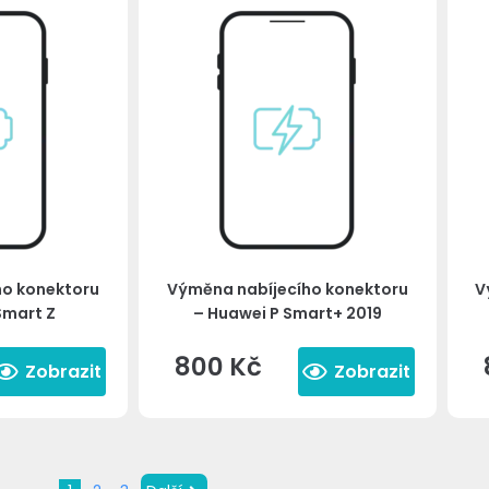
ho konektoru
Výměna nabíjecího konektoru
V
Smart Z
– Huawei P Smart+ 2019
800
Kč
Zobrazit
Zobrazit