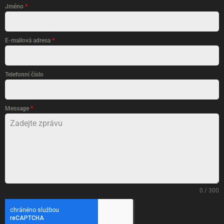
Jméno
*
E-mailová adresa
*
Telefonní číslo
Message
*
0 / 300