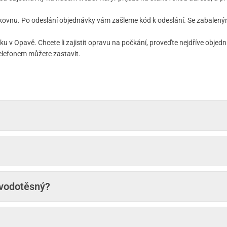
kovnu. Po odeslání objednávky vám zašleme kód k odeslání. Se zabaleným 
 v Opavě. Chcete li zajistit opravu na počkání, proveďte nejdříve objed
elefonem můžete zastavit.
 vodotěsný?