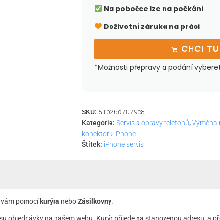
Na pobočce lze na počkání
Doživotní záruka na práci
CHCI T
*Možnosti přepravy a podání vybere
SKU:
51b26d7079c8
Kategorie:
Servis a opravy telefonů
,
Výměna n
konektoru iPhone
Štítek:
iPhone servis
 k vám pomocí
kurýra
nebo
Zásilkovny
.
su objednávky na našem webu. Kurýr přijede na stanovenou adresu, a př