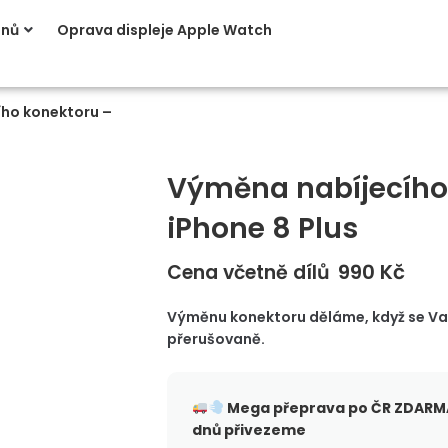
onů
Oprava displeje Apple Watch
ho konektoru –
Výměna nabíjecího
iPhone 8 Plus
990
Kč
Cena včetně dílů
Výměnu konektoru děláme, když se Vaše
přerušovaně.
Mega přeprava po ČR
ZDARMA
dnů přivezeme