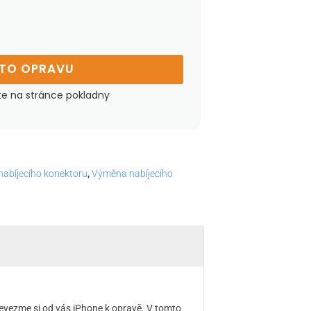
UTO OPRAVU
te na stránce pokladny
abíjecího konektoru
,
Výměna nabíjecího
evezme si od vás iPhone k opravě. V tomto