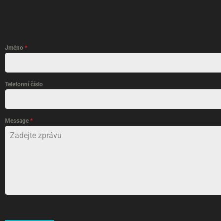
Jméno
*
Telefonní číslo
Message
*