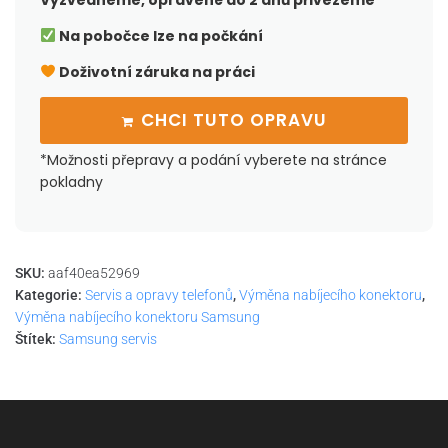
Vyzvedneme, opravené do 2 dnů přivezeme
Na pobočce lze na počkání
Doživotní záruka na práci
CHCI TUTO OPRAVU
*Možnosti přepravy a podání vyberete na stránce
pokladny
SKU:
aaf40ea52969
Kategorie:
Servis a opravy telefonů
,
Výměna nabíjecího konektoru
,
Výměna nabíjecího konektoru Samsung
Štítek:
Samsung servis