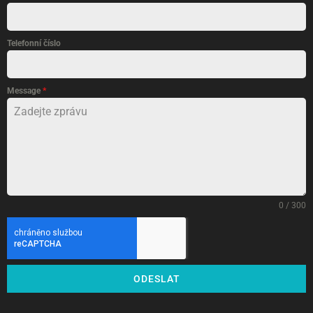
Telefonní číslo
Message
*
0 / 300
ODESLAT