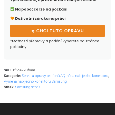
Vyzvedneme, opravené do 2 dnů přivezeme
Na pobočce lze na počkání
Doživotní záruka na práci
CHCI TUTO OPRAVU
*Možnosti přepravy a podání vyberete na stránce
pokladny
SKU:
1f5e4290f9aa
Kategorie:
Servis a opravy telefonů
,
Výměna nabíjecího konektoru
,
Výměna nabíjecího konektoru Samsung
Štítek:
Samsung servis