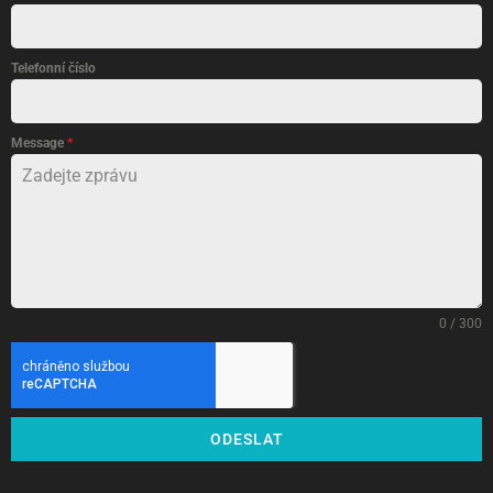
Telefonní číslo
Message
*
0 / 300
ODESLAT