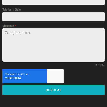
Telefonní číslo
Message
*
0 / 300
ODESLAT