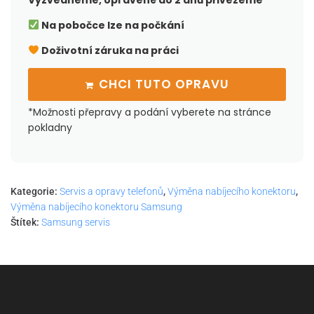
Vyzvedneme, opravené do 2 dnů přivezeme
Na pobočce lze na počkání
Doživotní záruka na práci
CHCI TUTO OPRAVU
*Možnosti přepravy a podání vyberete na stránce
pokladny
Kategorie:
Servis a opravy telefonů
,
Výměna nabíjecího konektoru
,
Výměna nabíjecího konektoru Samsung
Štítek:
Samsung servis