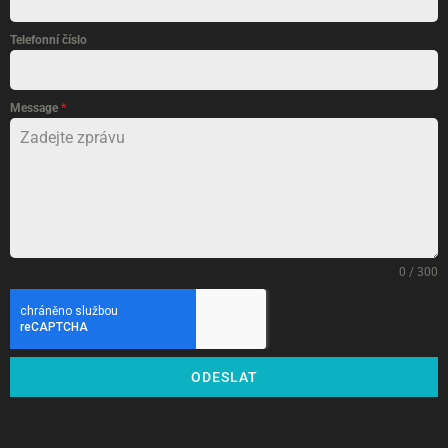
Telefonní číslo
Message
*
0 / 300
ODESLAT