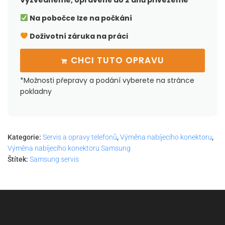
Vyzvedneme, opravené do 2 dnů přivezeme
Na pobočce lze na počkání
Doživotní záruka na práci
CHCI TUTO OPRAVU
*Možnosti přepravy a podání vyberete na stránce
pokladny
Kategorie:
Servis a opravy telefonů
,
Výměna nabíjecího konektoru
,
Výměna nabíjecího konektoru Samsung
Štítek:
Samsung servis