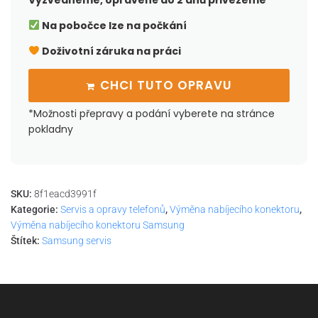
Vyzvedneme, opravené do 2 dnů přivezeme
Na pobočce lze na počkání
Doživotní záruka na práci
CHCI TUTO OPRAVU
*Možnosti přepravy a podání vyberete na stránce
pokladny
SKU:
8f1eacd3991f
Kategorie:
Servis a opravy telefonů
,
Výměna nabíjecího konektoru
,
Výměna nabíjecího konektoru Samsung
Štítek:
Samsung servis