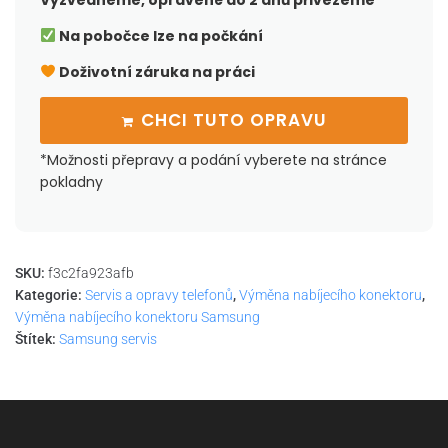
Vyzvedneme, opravené do 2 dnů přivezeme
Na pobočce lze na počkání
Doživotní záruka na práci
CHCI TUTO OPRAVU
*Možnosti přepravy a podání vyberete na stránce
pokladny
SKU:
f3c2fa923afb
Kategorie:
Servis a opravy telefonů
,
Výměna nabíjecího konektoru
,
Výměna nabíjecího konektoru Samsung
Štítek:
Samsung servis