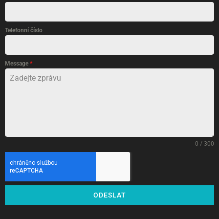
Telefonní číslo
Message
*
0 / 300
ODESLAT