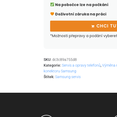
Na pobočce lze na počkání
Doživotní záruka na práci
CHCI T
*Možnosti přepravy a podání vybere
SKU:
dc3c89a755d8
Kategorie:
Servis a opravy telefonů
,
Výměna n
konektoru Samsung
Štítek:
Samsung servis