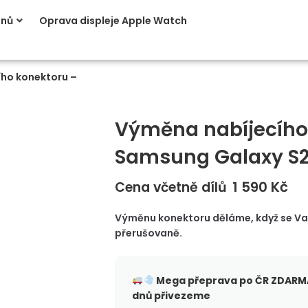
onů
Oprava displeje Apple Watch
ho konektoru –
Výměna nabíjecího
Samsung Galaxy S
1 590
Kč
Cena včetně dílů
Výměnu konektoru děláme, když se Vaše
přerušovaně.
Mega přeprava po ČR
ZDARMA
dnů přivezeme