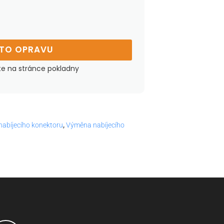
UTO OPRAVU
te na stránce pokladny
abíjecího konektoru
,
Výměna nabíjecího