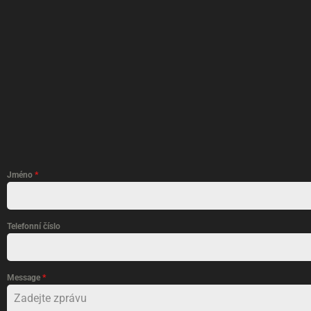
Jméno
*
Telefonní číslo
Message
*