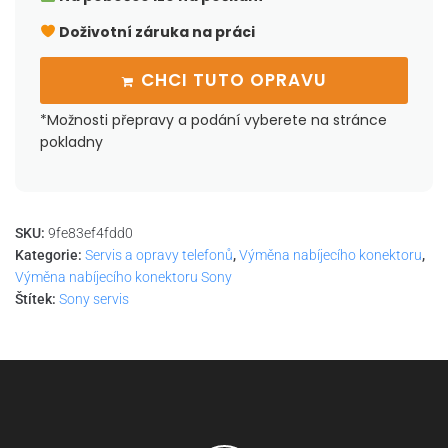
Doživotní záruka na práci
CHCI TUTO OPRAVU
*Možnosti přepravy a podání vyberete na stránce
pokladny
SKU:
9fe83ef4fdd0
Kategorie:
Servis a opravy telefonů
,
Výměna nabíjecího konektoru
,
Výměna nabíjecího konektoru Sony
Štítek:
Sony servis