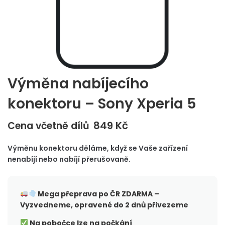
Výměna nabíjecího
konektoru – Sony Xperia 5
849
Kč
Cena včetně dílů
Výměnu konektoru děláme, když se Vaše zařízení
nenabíjí nebo nabíjí přerušovaně.
Mega přeprava po ČR
ZDARMA –
Vyzvedneme, opravené do 2 dnů přivezeme
Na pobočce lze na počkání