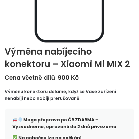
Výměna nabíjecího
konektoru – Xiaomi Mi MIX 2
900
Kč
Cena včetně dílů
Výměnu konektoru děláme, když se Vaše zařízení
nenabíjí nebo nabíjí přerušovaně.
Mega přeprava po ČR
ZDARMA –
Vyzvedneme, opravené do 2 dnů přivezeme
Na pobočce lze na počkání