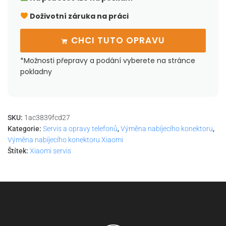
Doživotní záruka na práci
CHCI TUTO OPRAVU
*Možnosti přepravy a podání vyberete na stránce
pokladny
SKU:
1ac3839fcd27
Kategorie:
Servis a opravy telefonů
,
Výměna nabíjecího konektoru
,
Výměna nabíjecího konektoru Xiaomi
Štítek:
Xiaomi servis