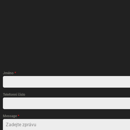
Jméno
*
Telefonní číslo
Message
*