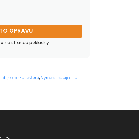
UTO OPRAVU
te na stránce pokladny
abíjecího konektoru
,
Výměna nabíjecího