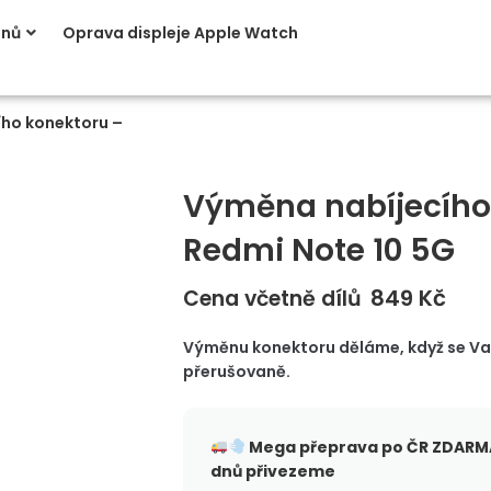
onů
Oprava displeje Apple Watch
ho konektoru –
Výměna nabíjecího
Redmi Note 10 5G
849
Kč
Cena včetně dílů
Výměnu konektoru děláme, když se Vaše
přerušovaně.
Mega přeprava po ČR
ZDARMA
dnů přivezeme