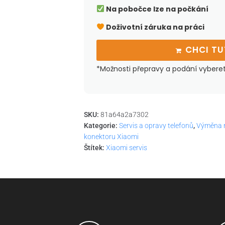
Na pobočce lze na počkání
Doživotní záruka na práci
CHCI T
*Možnosti přepravy a podání vybere
SKU:
81a64a2a7302
Kategorie:
Servis a opravy telefonů
,
Výměna n
konektoru Xiaomi
Štítek:
Xiaomi servis