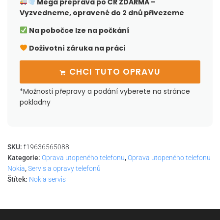
Mega přeprava po ČR
ZDARMA –
Vyzvedneme, opravené do 2 dnů přivezeme
Na pobočce lze na počkání
Doživotní záruka na práci
CHCI TUTO OPRAVU
*Možnosti přepravy a podání vyberete na stránce
pokladny
SKU:
f19636565088
Kategorie:
Oprava utopeného telefonu
,
Oprava utopeného telefonu
Nokia
,
Servis a opravy telefonů
Štítek:
Nokia servis