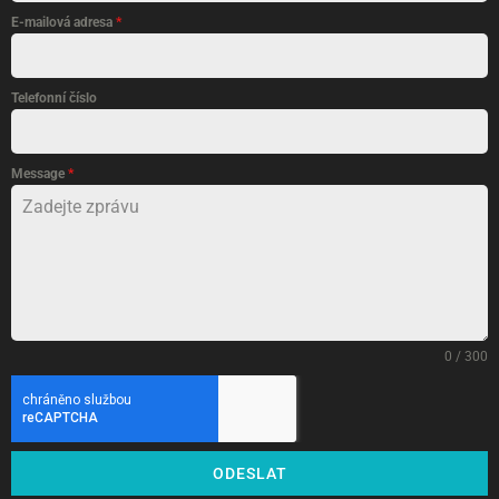
E-mailová adresa
*
Telefonní číslo
Message
*
0 / 300
ODESLAT