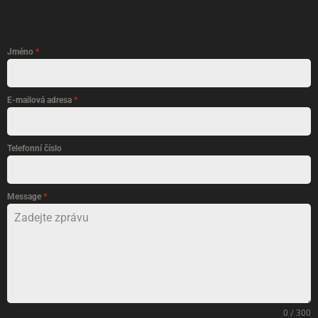
Jméno
*
E-mailová adresa
*
Telefonní číslo
Message
*
0 / 300