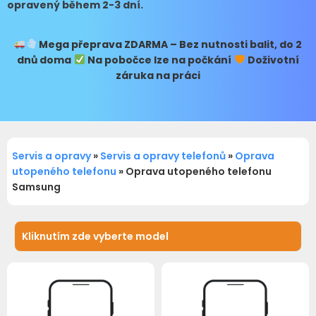
opravený během 2-3 dní.
Mega přeprava
ZDARMA – Bez nutnosti balit, do 2
dnů doma
Na pobočce lze na počkání
Doživotní
záruka na práci
Servis a opravy
»
Servis a opravy telefonů
»
Oprava
utopeného telefonu
»
Oprava utopeného telefonu
Samsung