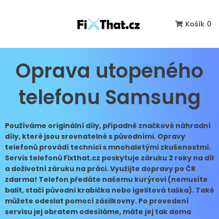
Košík
0
Oprava utopeného
telefonu Samsung
Používáme originální díly, případně značkové náhradní
díly, které jsou srovnatelné s původními. Opravy
telefonů provádí technici s mnohaletými zkušenostmi.
Servis telefonů Fixthat.cz poskytuje záruku 2 roky na díl
a doživotní záruku na práci. Využijte dopravy po ČR
zdarma! Telefon předáte našemu kurýrovi (nemusíte
balit, stačí původni krabička nebo igelitová taška). Také
můžete odeslat pomocí zásilkovny. Po provedení
servisu jej obratem odesíláme, máte jej tak doma