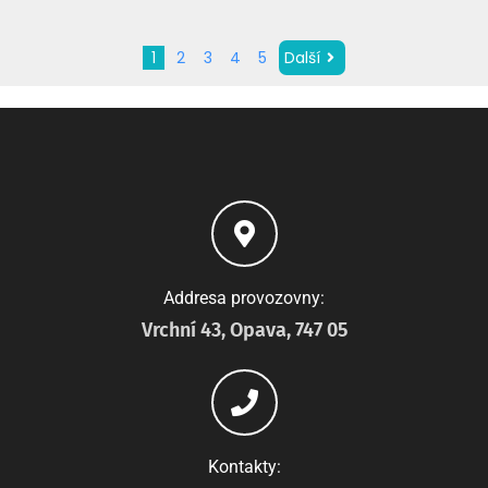
1
2
3
4
5
Další
Addresa provozovny:
Vrchní 43, Opava, 747 05
Kontakty: