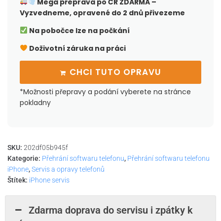
Mega přeprava po ČR
ZDARMA –
Vyzvedneme, opravené do 2 dnů přivezeme
Na pobočce lze na počkání
Doživotní záruka na práci
CHCI TUTO OPRAVU
*Možnosti přepravy a podání vyberete na stránce
pokladny
SKU:
202df05b945f
Kategorie:
Přehrání softwaru telefonu
,
Přehrání softwaru telefonu
iPhone
,
Servis a opravy telefonů
Štítek:
iPhone servis
Zdarma doprava do servisu i zpátky k