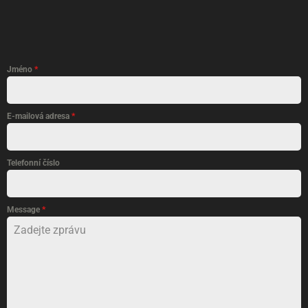
Jméno
*
E-mailová adresa
*
Telefonní číslo
Message
*