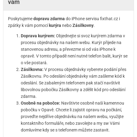
vám
Poskytujeme
dopravu zdarma
do iPhone servisu fixthat.cz i
zpátky k vám pomocí
kurýra
nebo
Zásilkovny
.
Doprava kurýrem:
Objednejte si svoz kurýrem zdarma v
procesu objednávky na našem webu. Kurýr přijede na
stanovenou adresu, a převezme si od vás iPhone k
opravě. V tomto případě není nutné telefon balit, kurýr se
o vše postará.
Zásilkovna:
V procesu objednávky vyberete podání přes
Zásilkovnu. Po odeslání objednávky vám zašleme kód k
odeslání. Se zabaleným telefonem pak stačí navštívit
libovolnou pobočku Zásilkovny a zdělit kód pro odeslání
zdarma.
Osobně na pobočce:
Navštivte osobně naší kamennou
pobočku v Opavě. Chcete li zajistit opravu na počkání,
proveďte nejdříve objednávku na našem webu, využijte
kontaktního formuláře, nebo zavolejte a my sw Vámi
domluvíme kdy se s telefonem můžete zastavit.