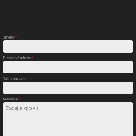
Jméno
*
E-mailová adresa
*
Telefonní číslo
Message
*