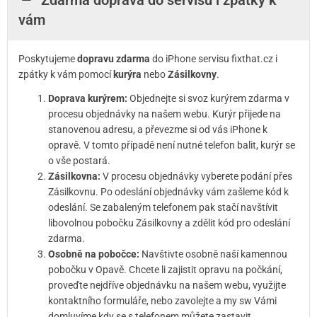
Zdarma doprava do servisu i zpátky k
vám
Poskytujeme
dopravu zdarma
do iPhone servisu fixthat.cz i
zpátky k vám pomocí
kurýra
nebo
Zásilkovny
.
Doprava kurýrem:
Objednejte si svoz kurýrem zdarma v
procesu objednávky na našem webu. Kurýr přijede na
stanovenou adresu, a převezme si od vás iPhone k
opravě. V tomto případě není nutné telefon balit, kurýr se
o vše postará.
Zásilkovna:
V procesu objednávky vyberete podání přes
Zásilkovnu. Po odeslání objednávky vám zašleme kód k
odeslání. Se zabaleným telefonem pak stačí navštívit
libovolnou pobočku Zásilkovny a zdělit kód pro odeslání
zdarma.
Osobně na pobočce:
Navštivte osobně naší kamennou
pobočku v Opavě. Chcete li zajistit opravu na počkání,
proveďte nejdříve objednávku na našem webu, využijte
kontaktního formuláře, nebo zavolejte a my sw Vámi
domluvíme kdy se s telefonem můžete zastavit.