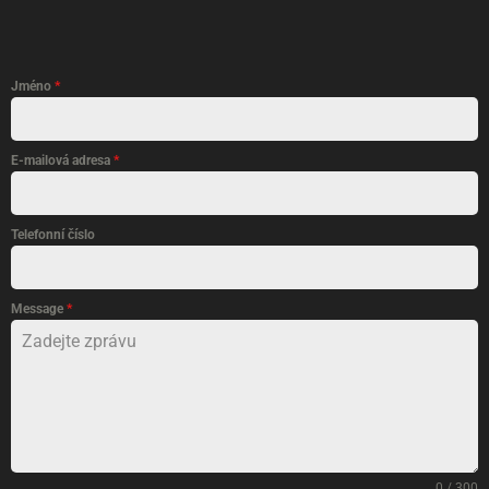
Jméno
*
E-mailová adresa
*
Telefonní číslo
Message
*
0 / 300