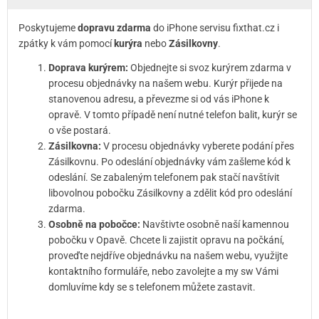
Poskytujeme
dopravu zdarma
do iPhone servisu fixthat.cz i
zpátky k vám pomocí
kurýra
nebo
Zásilkovny
.
Doprava kurýrem:
Objednejte si svoz kurýrem zdarma v
procesu objednávky na našem webu. Kurýr přijede na
stanovenou adresu, a převezme si od vás iPhone k
opravě. V tomto případě není nutné telefon balit, kurýr se
o vše postará.
Zásilkovna:
V procesu objednávky vyberete podání přes
Zásilkovnu. Po odeslání objednávky vám zašleme kód k
odeslání. Se zabaleným telefonem pak stačí navštívit
libovolnou pobočku Zásilkovny a zdělit kód pro odeslání
zdarma.
Osobně na pobočce:
Navštivte osobně naší kamennou
pobočku v Opavě. Chcete li zajistit opravu na počkání,
proveďte nejdříve objednávku na našem webu, využijte
kontaktního formuláře, nebo zavolejte a my sw Vámi
domluvíme kdy se s telefonem můžete zastavit.