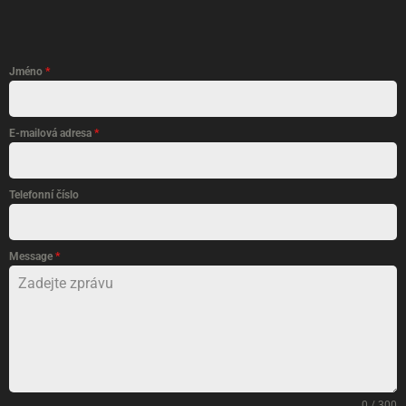
Jméno
*
E-mailová adresa
*
Telefonní číslo
Message
*
0 / 300