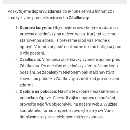
Poskytujeme
dopravu zdarma
do iPhone servisu fixthat.cz i
zpátky k vám pomocí
kurýra
nebo
Zásilkovny
.
Doprava kurýrem:
Objednejte si svoz kurýrem zdarma v
procesu objednávky na našem webu. Kurýr přijede na
stanovenou adresu, a převezme si od vás iPhone k
opravě. V tomto případě není nutné telefon balit, kurýr se
o vše postará.
Zásilkovna:
V procesu objednávky vyberete podání přes
Zásilkovnu. Po odeslání objednávky vám zašleme kód k
odeslání. Se zabaleným telefonem pak stačí navštívit
libovolnou pobočku Zásilkovny a zdělit kód pro odeslání
zdarma.
Osobně na pobočce:
Navštivte osobně naší kamennou
pobočku v Opavě. Chcete li zajistit opravu na počkání,
proveďte nejdříve objednávku na našem webu, využijte
kontaktního formuláře, nebo zavolejte a my sw Vámi
domluvíme kdy se s telefonem můžete zastavit.