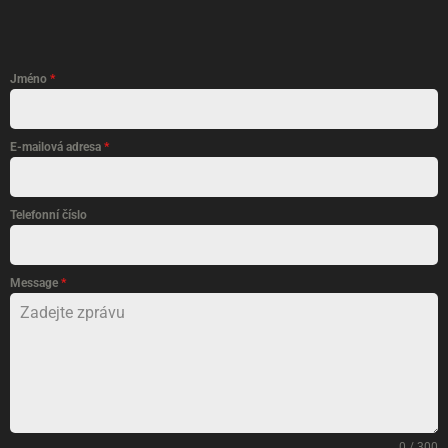
Jméno
*
E-mailová adresa
*
Telefonní číslo
Message
*
0 / 300