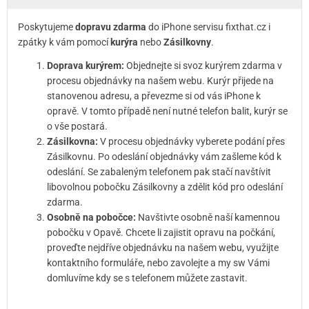
Poskytujeme
dopravu zdarma
do iPhone servisu fixthat.cz i
zpátky k vám pomocí
kurýra
nebo
Zásilkovny
.
Doprava kurýrem:
Objednejte si svoz kurýrem zdarma v
procesu objednávky na našem webu. Kurýr přijede na
stanovenou adresu, a převezme si od vás iPhone k
opravě. V tomto případě není nutné telefon balit, kurýr se
o vše postará.
Zásilkovna:
V procesu objednávky vyberete podání přes
Zásilkovnu. Po odeslání objednávky vám zašleme kód k
odeslání. Se zabaleným telefonem pak stačí navštívit
libovolnou pobočku Zásilkovny a zdělit kód pro odeslání
zdarma.
Osobně na pobočce:
Navštivte osobně naší kamennou
pobočku v Opavě. Chcete li zajistit opravu na počkání,
proveďte nejdříve objednávku na našem webu, využijte
kontaktního formuláře, nebo zavolejte a my sw Vámi
domluvíme kdy se s telefonem můžete zastavit.