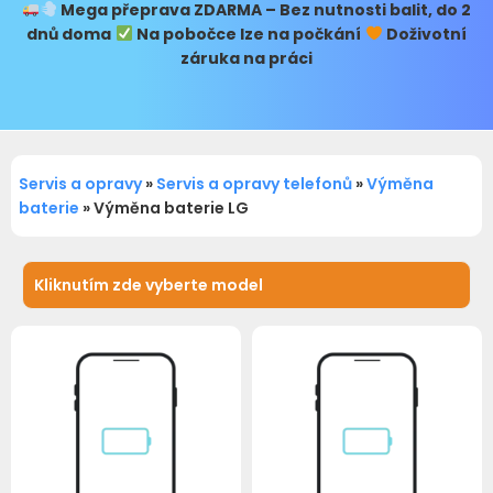
Mega přeprava
ZDARMA – Bez nutnosti balit, do 2
dnů doma
Na pobočce lze na počkání
Doživotní
záruka na práci
Servis a opravy
»
Servis a opravy telefonů
»
Výměna
baterie
»
Výměna baterie LG