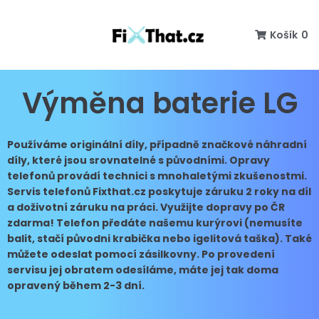
Košík
0
Výměna baterie LG
Používáme originální díly, případně značkové náhradní
díly, které jsou srovnatelné s původními. Opravy
telefonů provádí technici s mnohaletými zkušenostmi.
Servis telefonů Fixthat.cz poskytuje záruku 2 roky na díl
a doživotní záruku na práci. Využijte dopravy po ČR
zdarma! Telefon předáte našemu kurýrovi (nemusíte
balit, stačí původni krabička nebo igelitová taška). Také
můžete odeslat pomocí zásilkovny. Po provedení
servisu jej obratem odesíláme, máte jej tak doma
opravený během 2-3 dní.