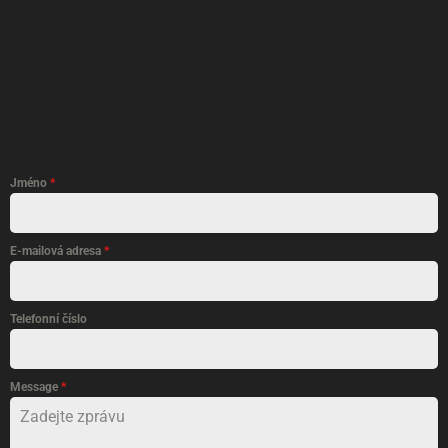
Jméno
*
E-mailová adresa
*
Telefonní číslo
Message
*