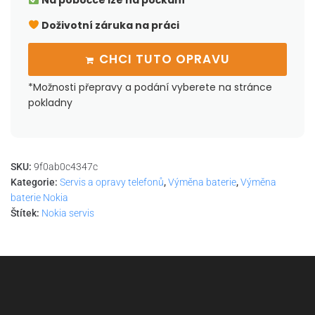
Na pobočce lze na počkání
Doživotní záruka na práci
CHCI TUTO OPRAVU
*Možnosti přepravy a podání vyberete na stránce
pokladny
SKU:
9f0ab0c4347c
Kategorie:
Servis a opravy telefonů
,
Výměna baterie
,
Výměna
baterie Nokia
Štítek:
Nokia servis