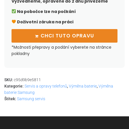
Vyzvedneme, opravené do 2 dnů přivezeme
Na pobočce lze na počkání
Doživotní záruka na práci
CHCI TUTO OPRAVU
*Možnosti přepravy a podání vyberete na stránce
pokladny
SKU:
c95d9b9e5811
Kategorie:
Servis a opravy telefonů
,
Výměna baterie
,
Výměna
baterie Samsung
Štítek:
Samsung servis