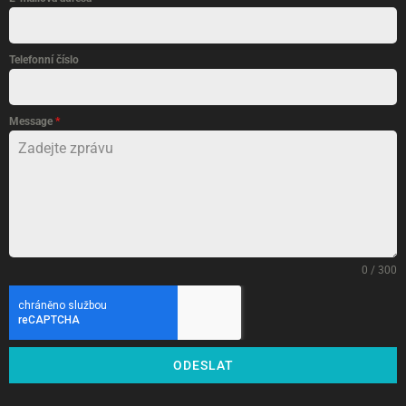
Telefonní číslo
Message
*
0 / 300
ODESLAT