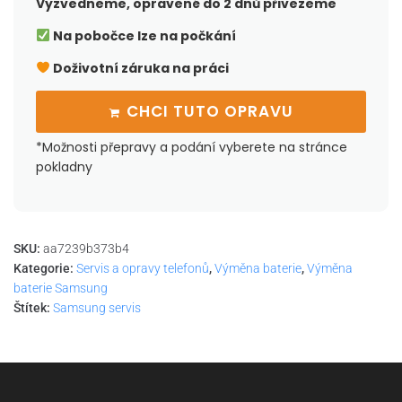
Vyzvedneme, opravené do 2 dnů přivezeme
Na pobočce lze na počkání
Doživotní záruka na práci
CHCI TUTO OPRAVU
*Možnosti přepravy a podání vyberete na stránce
pokladny
SKU:
aa7239b373b4
Kategorie:
Servis a opravy telefonů
,
Výměna baterie
,
Výměna
baterie Samsung
Štítek:
Samsung servis