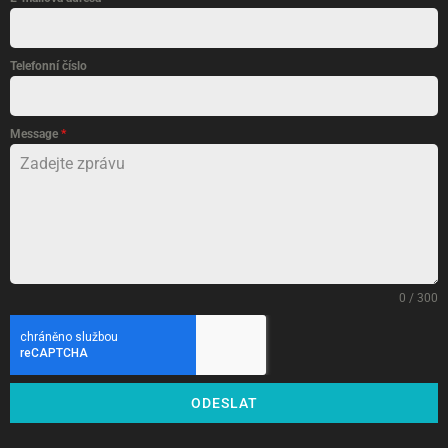
Telefonní číslo
Message
*
0 / 300
ODESLAT