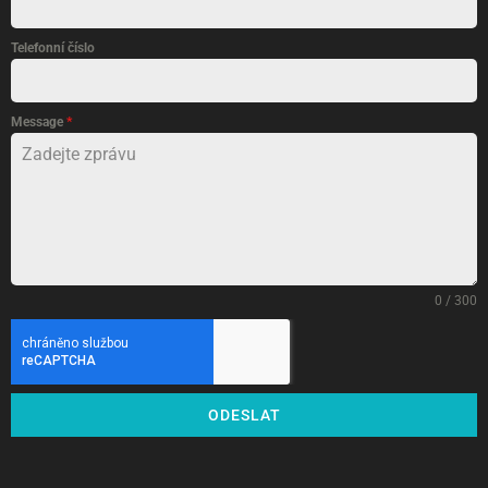
Telefonní číslo
Message
*
0 / 300
ODESLAT