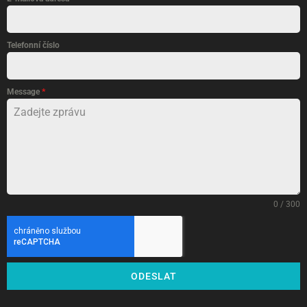
Telefonní číslo
Message
*
0 / 300
ODESLAT