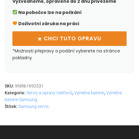
Vyzvedneme, opravené do 2 dnů přivezeme
Na pobočce lze na počkání
Doživotní záruka na práci
CHCI TUTO OPRAVU
*Možnosti přepravy a podání vyberete na stránce
pokladny
SKU:
9fd9b1692531
Kategorie:
Servis a opravy telefonů
,
Výměna baterie
,
Výměna
baterie Samsung
Štítek:
Samsung servis