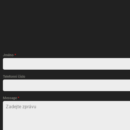
Jméno
*
Telefonní číslo
Message
*