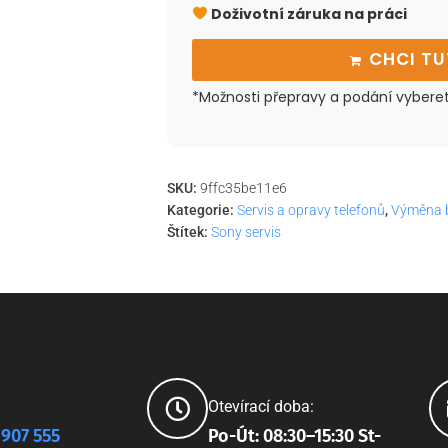
Doživotní záruka na práci
CHCI T
*Možnosti přepravy a podání vybere
SKU:
9ffc35be11e6
Kategorie:
Servis a opravy telefonů
,
Výměna b
Štítek:
Sony servis
Otevírací doba:
 907 555
Po-Út: 08:30–15:30 St-