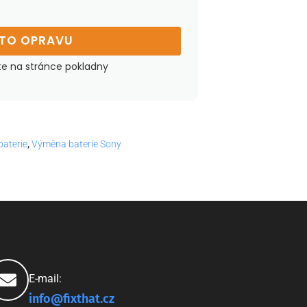
UTO OPRAVU
te na stránce pokladny
aterie
,
Výměna baterie Sony
E-mail:
info@fixthat.cz