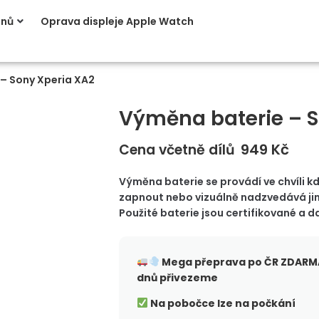
onů
Oprava displeje Apple Watch
– Sony Xperia XA2
Výměna baterie – S
949
Kč
Cena včetně dílů
Výměna baterie se provádí ve chvíli kd
zapnout nebo vizuálně nadzvedává jin
Použité baterie jsou certifikované a da
Mega přeprava po ČR
ZDARMA
dnů přivezeme
Na pobočce lze na počkání