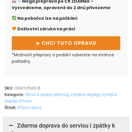
Mega přeprava po ČR
ZDARMA –
Vyzvedneme, opravené do 2 dnů přivezeme
Na pobočce lze na počkání
Doživotní záruka na práci
CHCI TUTO OPRAVU
*Možnosti přepravy a podání vyberete na stránce
pokladny
SKU:
c0937cfce518
Kategorie:
Servis a opravy telefonů
,
Výměna displeje
,
Výměna
displeje iPhone
Štítek:
iPhone servis
Zdarma doprava do servisu i zpátky k