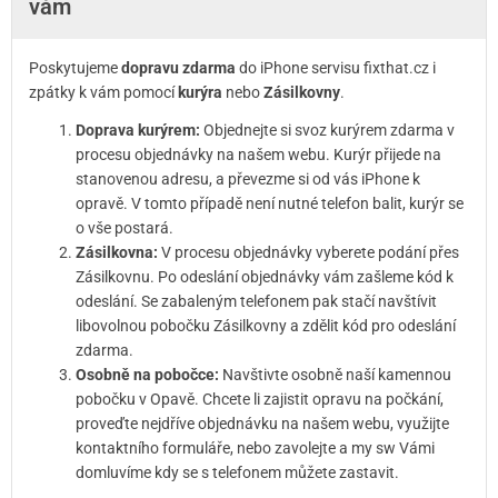
vám
Poskytujeme
dopravu zdarma
do iPhone servisu fixthat.cz i
zpátky k vám pomocí
kurýra
nebo
Zásilkovny
.
Doprava kurýrem:
Objednejte si svoz kurýrem zdarma v
procesu objednávky na našem webu. Kurýr přijede na
stanovenou adresu, a převezme si od vás iPhone k
opravě. V tomto případě není nutné telefon balit, kurýr se
o vše postará.
Zásilkovna:
V procesu objednávky vyberete podání přes
Zásilkovnu. Po odeslání objednávky vám zašleme kód k
odeslání. Se zabaleným telefonem pak stačí navštívit
libovolnou pobočku Zásilkovny a zdělit kód pro odeslání
zdarma.
Osobně na pobočce:
Navštivte osobně naší kamennou
pobočku v Opavě. Chcete li zajistit opravu na počkání,
proveďte nejdříve objednávku na našem webu, využijte
kontaktního formuláře, nebo zavolejte a my sw Vámi
domluvíme kdy se s telefonem můžete zastavit.