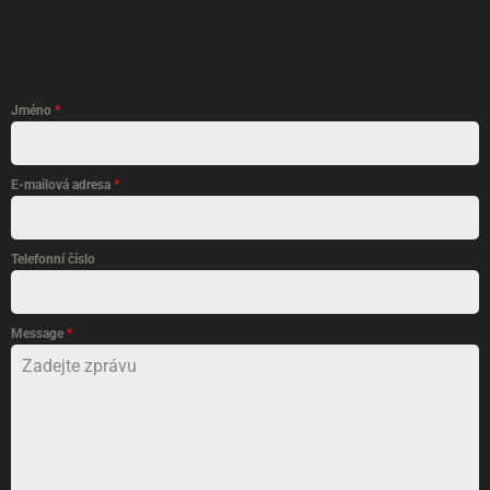
Jméno
*
E-mailová adresa
*
Telefonní číslo
Message
*