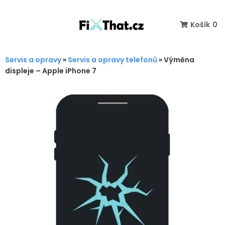
Košík
0
Servis a opravy
»
Servis a opravy telefonů
»
Výměna
displeje – Apple iPhone 7