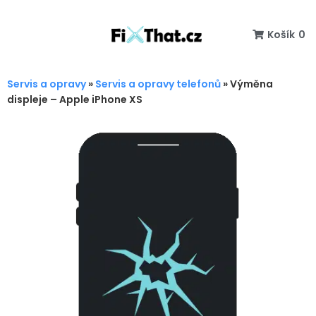
Košík
0
Servis a opravy
»
Servis a opravy telefonů
»
Výměna
displeje – Apple iPhone XS