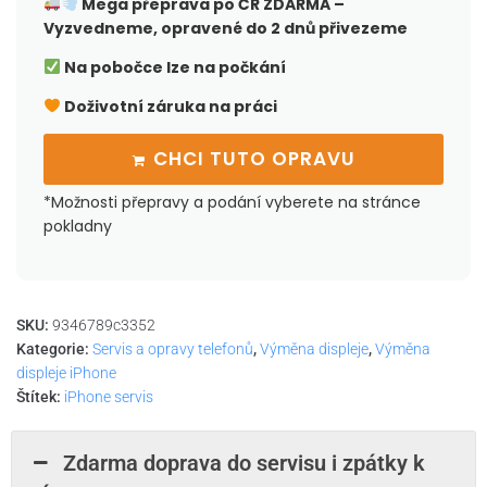
Mega přeprava po ČR
ZDARMA –
Vyzvedneme, opravené do 2 dnů přivezeme
Na pobočce lze na počkání
Doživotní záruka na práci
CHCI TUTO OPRAVU
*Možnosti přepravy a podání vyberete na stránce
pokladny
SKU:
9346789c3352
Kategorie:
Servis a opravy telefonů
,
Výměna displeje
,
Výměna
displeje iPhone
Štítek:
iPhone servis
Zdarma doprava do servisu i zpátky k