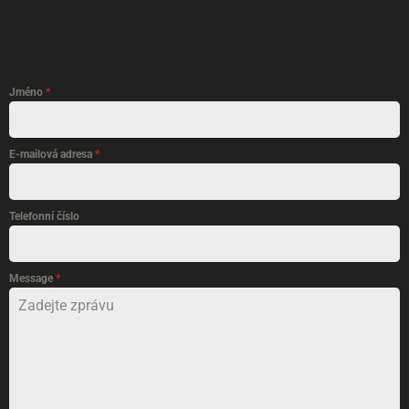
Jméno
*
E-mailová adresa
*
Telefonní číslo
Message
*