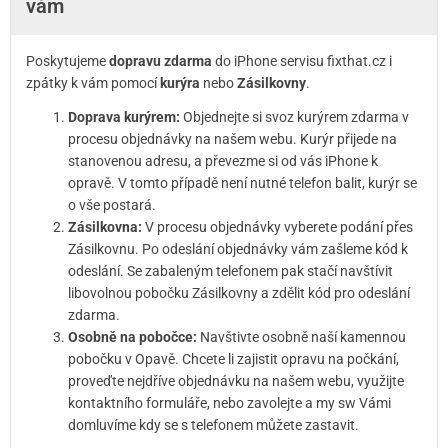
vám
Poskytujeme
dopravu zdarma
do iPhone servisu fixthat.cz i
zpátky k vám pomocí
kurýra
nebo
Zásilkovny
.
Doprava kurýrem:
Objednejte si svoz kurýrem zdarma v
procesu objednávky na našem webu. Kurýr přijede na
stanovenou adresu, a převezme si od vás iPhone k
opravě. V tomto případě není nutné telefon balit, kurýr se
o vše postará.
Zásilkovna:
V procesu objednávky vyberete podání přes
Zásilkovnu. Po odeslání objednávky vám zašleme kód k
odeslání. Se zabaleným telefonem pak stačí navštívit
libovolnou pobočku Zásilkovny a zdělit kód pro odeslání
zdarma.
Osobně na pobočce:
Navštivte osobně naší kamennou
pobočku v Opavě. Chcete li zajistit opravu na počkání,
proveďte nejdříve objednávku na našem webu, využijte
kontaktního formuláře, nebo zavolejte a my sw Vámi
domluvíme kdy se s telefonem můžete zastavit.