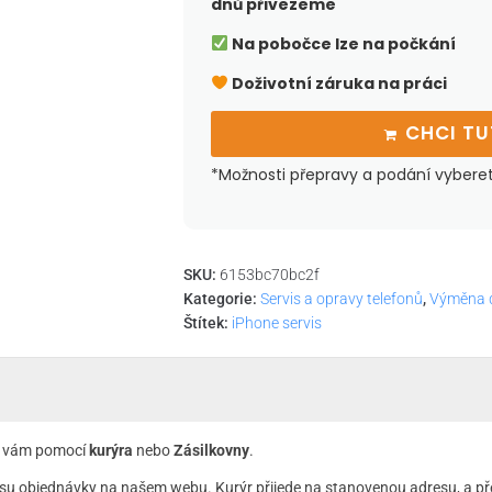
dnů přivezeme
Na pobočce lze na počkání
Doživotní záruka na práci
CHCI T
*Možnosti přepravy a podání vybere
SKU:
6153bc70bc2f
Kategorie:
Servis a opravy telefonů
,
Výměna d
Štítek:
iPhone servis
 k vám pomocí
kurýra
nebo
Zásilkovny
.
su objednávky na našem webu. Kurýr přijede na stanovenou adresu, a př