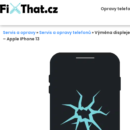
Opravy telef
Servis a opravy
»
Servis a opravy telefonů
»
Výměna displeje
– Apple IPhone 13