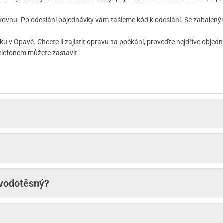
kovnu. Po odeslání objednávky vám zašleme kód k odeslání. Se zabaleným 
 v Opavě. Chcete li zajistit opravu na počkání, proveďte nejdříve objed
elefonem můžete zastavit.
 vodotěsný?