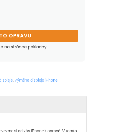
UTO OPRAVU
te na stránce pokladny
ispleje
,
Výměna displeje iPhone
evezme si od vás iPhone k opravě. V tomto