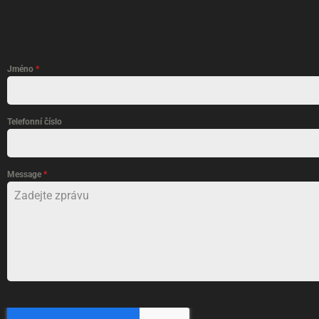
Jméno
*
Telefonní číslo
Message
*