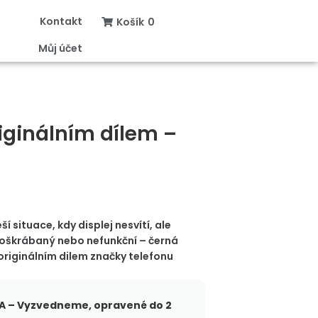
Kontakt
Košík
0
Můj účet
iginálním dílem –
í situace, kdy displej nesvítí, ale
 poškrábaný nebo nefunkční – černá
originálním dilem značky telefonu
 – Vyzvedneme, opravené do 2