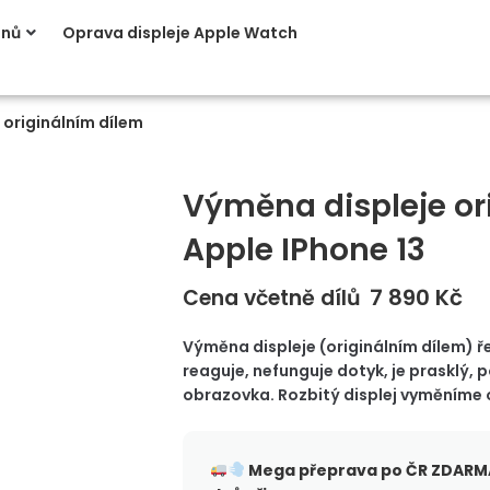
onů
Oprava displeje Apple Watch
 originálním dílem
Výměna displeje or
Apple IPhone 13
7 890
Kč
Cena včetně dílů
Výměna displeje (originálním dílem) řeš
reaguje, nefunguje dotyk, je prasklý,
obrazovka. Rozbitý displej vyměníme 
Mega přeprava po ČR
ZDARMA