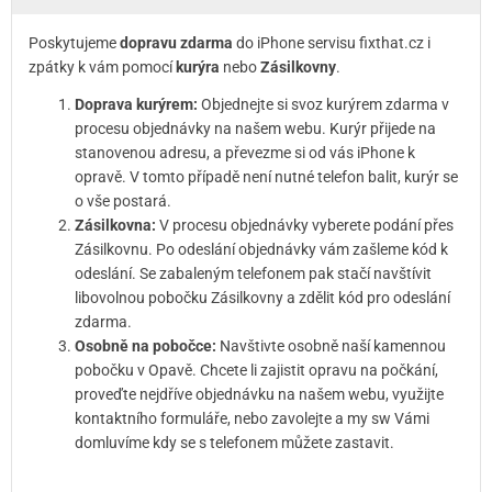
Poskytujeme
dopravu zdarma
do iPhone servisu fixthat.cz i
zpátky k vám pomocí
kurýra
nebo
Zásilkovny
.
Doprava kurýrem:
Objednejte si svoz kurýrem zdarma v
procesu objednávky na našem webu. Kurýr přijede na
stanovenou adresu, a převezme si od vás iPhone k
opravě. V tomto případě není nutné telefon balit, kurýr se
o vše postará.
Zásilkovna:
V procesu objednávky vyberete podání přes
Zásilkovnu. Po odeslání objednávky vám zašleme kód k
odeslání. Se zabaleným telefonem pak stačí navštívit
libovolnou pobočku Zásilkovny a zdělit kód pro odeslání
zdarma.
Osobně na pobočce:
Navštivte osobně naší kamennou
pobočku v Opavě. Chcete li zajistit opravu na počkání,
proveďte nejdříve objednávku na našem webu, využijte
kontaktního formuláře, nebo zavolejte a my sw Vámi
domluvíme kdy se s telefonem můžete zastavit.