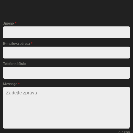
Jméno
*
E-mailová adresa
*
Telefonní číslo
Message
*
0 / 300