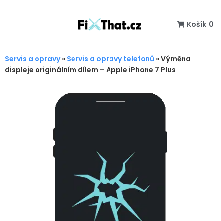
Košík
0
Servis a opravy
»
Servis a opravy telefonů
»
Výměna
displeje originálním dílem – Apple iPhone 7 Plus