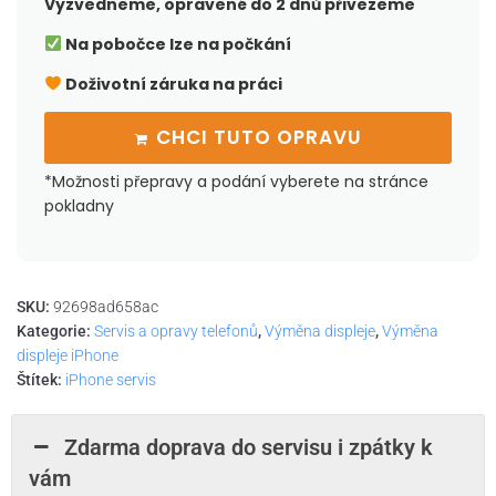
Vyzvedneme, opravené do 2 dnů přivezeme
Na pobočce lze na počkání
Doživotní záruka na práci
CHCI TUTO OPRAVU
*Možnosti přepravy a podání vyberete na stránce
pokladny
SKU:
92698ad658ac
Kategorie:
Servis a opravy telefonů
,
Výměna displeje
,
Výměna
displeje iPhone
Štítek:
iPhone servis
Zdarma doprava do servisu i zpátky k
vám