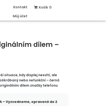
Kontakt
Košík
0
Můj účet
iginálním dílem –
í situace, kdy displej nesvítí, ale
 poškrábaný nebo nefunkční – černá
originálním dilem značky telefonu
 – Vyzvedneme, opravené do 2