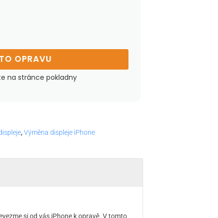
UTO OPRAVU
te na stránce pokladny
ispleje
,
Výměna displeje iPhone
evezme si od vás iPhone k opravě. V tomto