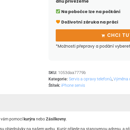
dnů přivezeme
Na pobočce lze na počkání
Doživotní záruka na práci
CHCI T
*Možnosti přepravy a podání vybere
SKU:
1053daa7779b
Kategorie:
Servis a opravy telefonů
,
Výměna d
Štítek:
iPhone servis
 k vám pomocí
kurýra
nebo
Zásilkovny
.
su objednávky na našem webu. Kurýr přijede na stanovenou adresu, a př