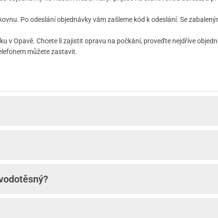
kovnu. Po odeslání objednávky vám zašleme kód k odeslání. Se zabaleným 
 v Opavě. Chcete li zajistit opravu na počkání, proveďte nejdříve objed
elefonem můžete zastavit.
 vodotěsný?