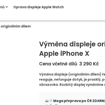
onů
Oprava displeje Apple Watch
 originálním dílem
Výměna displeje or
Apple iPhone X
3 290
Kč
Cena včetně dílů
Výměna displeje (originálním dílem) řeš
reaguje, nefunguje dotyk, je prasklý,
obrazovka. Rozbitý displej vyměníme 
Mega přeprava po ČR
ZDARMA