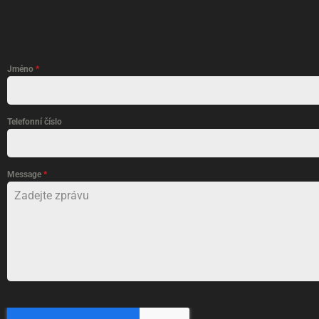
Jméno
*
Telefonní číslo
Message
*