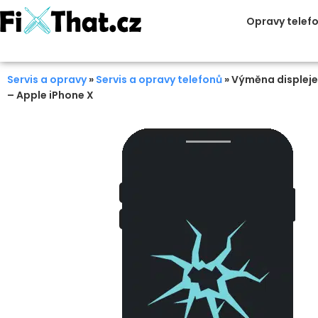
Opravy telef
Servis a opravy
»
Servis a opravy telefonů
»
Výměna displeje
– Apple iPhone X