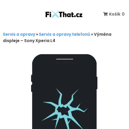
Košík
0
Servis a opravy
»
Servis a opravy telefonů
»
Výměna
displeje – Sony Xperia L4