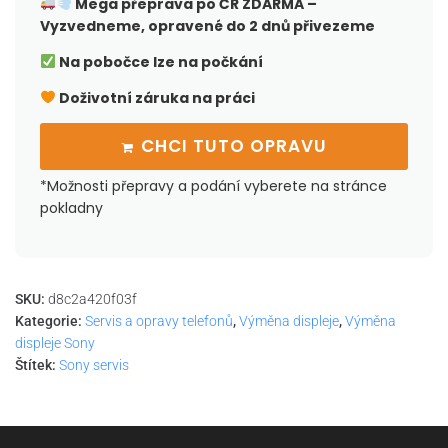
Mega přeprava po ČR
ZDARMA –
Vyzvedneme, opravené do 2 dnů přivezeme
Na pobočce lze na počkání
Doživotní záruka na práci
CHCI TUTO OPRAVU
*Možnosti přepravy a podání vyberete na stránce
pokladny
SKU:
d8c2a420f03f
Kategorie:
Servis a opravy telefonů
,
Výměna displeje
,
Výměna
displeje Sony
Štítek:
Sony servis