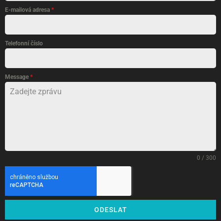
E-mailová adresa
*
Telefonní číslo
Message
*
0 / 300
ODESLAT