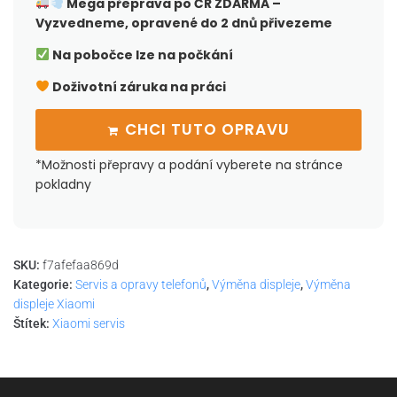
Mega přeprava po ČR
ZDARMA –
Vyzvedneme, opravené do 2 dnů přivezeme
Na pobočce lze na počkání
Doživotní záruka na práci
CHCI TUTO OPRAVU
*Možnosti přepravy a podání vyberete na stránce
pokladny
SKU:
f7afefaa869d
Kategorie:
Servis a opravy telefonů
,
Výměna displeje
,
Výměna
displeje Xiaomi
Štítek:
Xiaomi servis