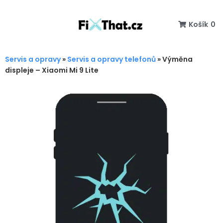
Košík
0
Servis a opravy
»
Servis a opravy telefonů
»
Výměna
displeje – Xiaomi Mi 9 Lite