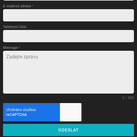
E-mailová adresa
*
Telefonní číslo
Message
*
0 / 300
ODESLAT