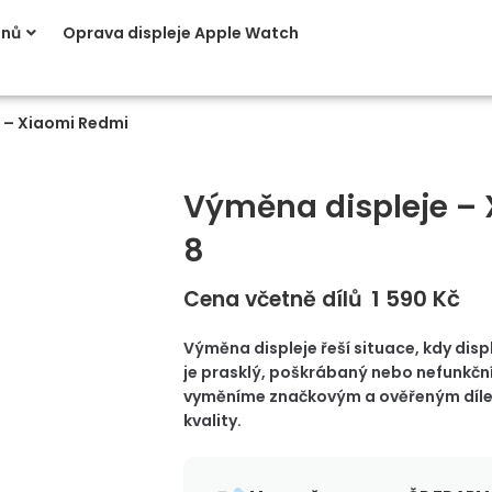
onů
Oprava displeje Apple Watch
 – Xiaomi Redmi
Výměna displeje –
8
1 590
Kč
Cena včetně dílů
Výměna displeje řeší situace, kdy displ
je prasklý, poškrábaný nebo nefunkční
vyměníme značkovým a ověřeným díle
kvality.