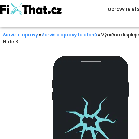
Opravy telef
Servis a opravy
»
Servis a opravy telefonů
»
Výměna displeje
Note 8