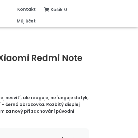
Kontakt
Košík
0
Můj účet
 Xiaomi Redmi Note
ej nesvítí, ale reaguje, nefunguje dotyk,
 – černá obrazovka. Rozbitý displej
m za nový při zachování původní