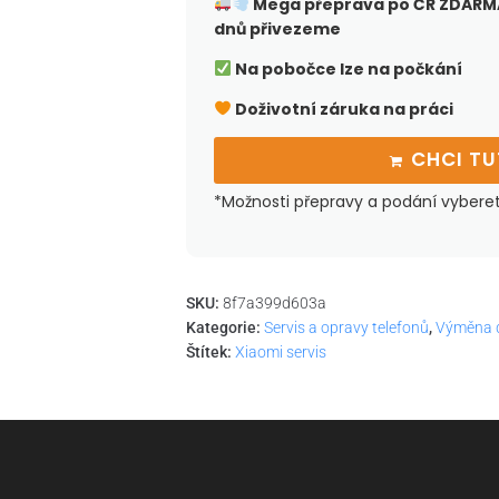
Mega přeprava po ČR
ZDARMA
dnů přivezeme
Na pobočce lze na počkání
Doživotní záruka na práci
CHCI T
*Možnosti přepravy a podání vybere
SKU:
8f7a399d603a
Kategorie:
Servis a opravy telefonů
,
Výměna d
Štítek:
Xiaomi servis