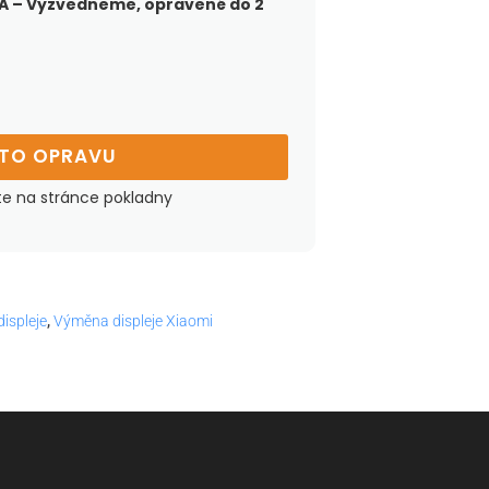
 – Vyzvedneme, opravené do 2
UTO OPRAVU
te na stránce pokladny
ispleje
,
Výměna displeje Xiaomi