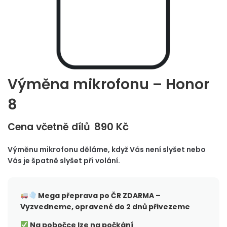
Výměna mikrofonu – Honor
8
890
Kč
Cena včetně dílů
Výměnu mikrofonu děláme, když Vás není slyšet nebo
Vás je špatně slyšet při volání.
Mega přeprava po ČR
ZDARMA –
Vyzvedneme, opravené do 2 dnů přivezeme
Na pobočce lze na počkání