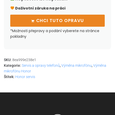
Doživotní záruka na práci
CHCI TUTO OPRAVU
*Možnosti přepravy a podání vyberete na stránce
pokladny
SKU:
8ea999e238e1
Kategorie:
Servis a opravy telefonů
,
Výměna mikrofónu
,
Výměna
mikrofónu Honor
Štítek:
Honor servis