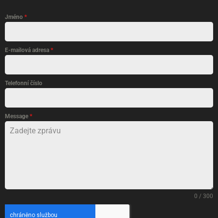
Jméno
*
E-mailová adresa
*
Telefonní číslo
Message
*
0 / 300