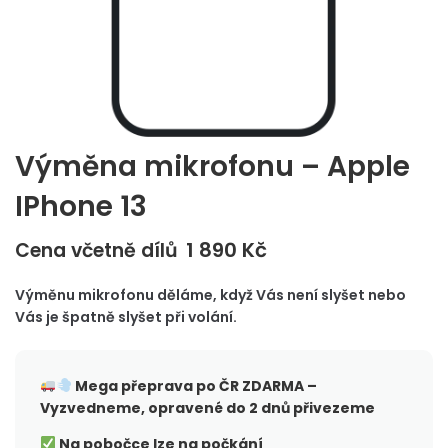
Výměna mikrofonu – Apple
IPhone 13
1 890
Kč
Cena včetně dílů
Výměnu mikrofonu děláme, když Vás není slyšet nebo
Vás je špatně slyšet při volání.
Mega přeprava po ČR
ZDARMA –
Vyzvedneme, opravené do 2 dnů přivezeme
Na pobočce lze na počkání