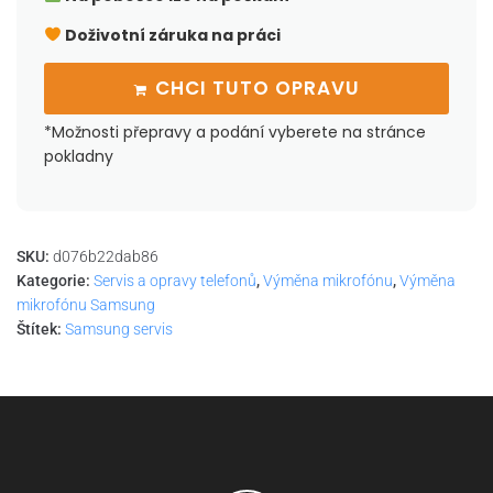
Doživotní záruka na práci
CHCI TUTO OPRAVU
*Možnosti přepravy a podání vyberete na stránce
pokladny
SKU:
d076b22dab86
Kategorie:
Servis a opravy telefonů
,
Výměna mikrofónu
,
Výměna
mikrofónu Samsung
Štítek:
Samsung servis