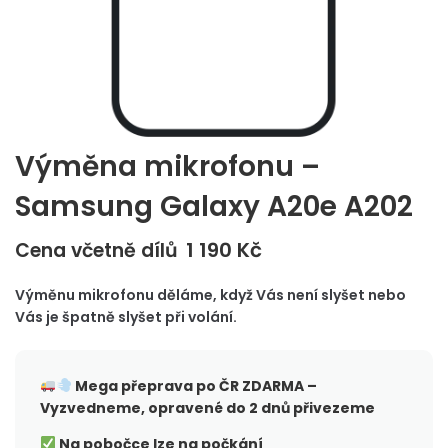
Výměna mikrofonu –
Samsung Galaxy A20e A202
1 190
Kč
Cena včetně dílů
Výměnu mikrofonu děláme, když Vás není slyšet nebo
Vás je špatně slyšet při volání.
Mega přeprava po ČR
ZDARMA –
Vyzvedneme, opravené do 2 dnů přivezeme
Na pobočce lze na počkání