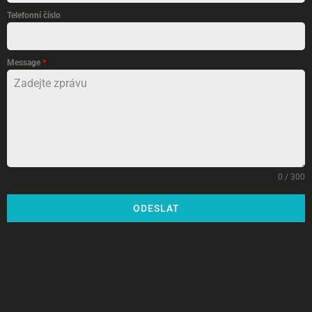
Telefonní číslo
Message
*
0 / 300
ODESLAT