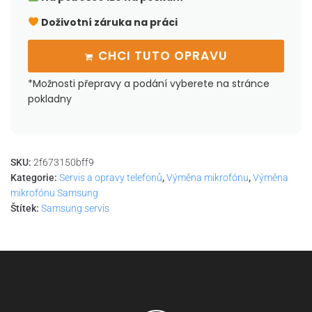
Doživotní záruka na práci
CHCI TUTO OPRAVU
*Možnosti přepravy a podání vyberete na stránce
pokladny
SKU:
2f673150bff9
Kategorie:
Servis a opravy telefonů
,
Výměna mikrofónu
,
Výměna
mikrofónu Samsung
Štítek:
Samsung servis