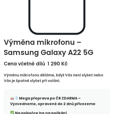
Výměna mikrofonu –
Samsung Galaxy A22 5G
1 290
Kč
Cena včetně dílů
Výměnu mikrofonu děláme, když Vás není slyšet nebo
Vás je špatně slyšet při volání.
Mega přeprava po ČR
ZDARMA –
Vyzvedneme, opravené do 2 dnů přivezeme
Na pobočce lze na počkání