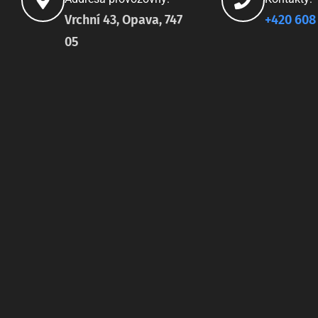
Vrchní 43, Opava, 747
+420 608
05