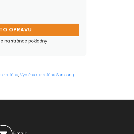
UTO OPRAVU
te na stránce pokladny
mikrofónu
,
Výměna mikrofónu Samsung
E-mail: