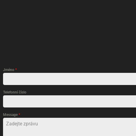
Jméno
*
Telefonní číslo
Message
*