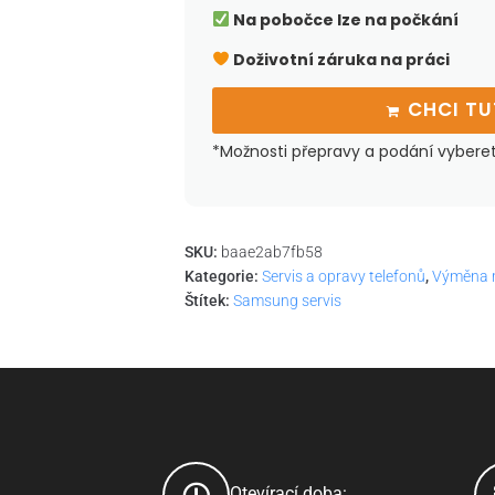
Na pobočce lze na počkání
Doživotní záruka na práci
CHCI T
*Možnosti přepravy a podání vybere
SKU:
baae2ab7fb58
Kategorie:
Servis a opravy telefonů
,
Výměna 
Štítek:
Samsung servis
Otevírací doba: