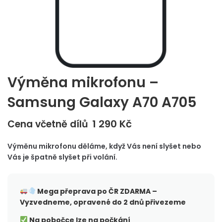
Výměna mikrofonu –
Samsung Galaxy A70 A705
1 290
Kč
Cena včetně dílů
Výměnu mikrofonu děláme, když Vás není slyšet nebo
Vás je špatně slyšet při volání.
Mega přeprava po ČR
ZDARMA –
Vyzvedneme, opravené do 2 dnů přivezeme
Na pobočce lze na počkání